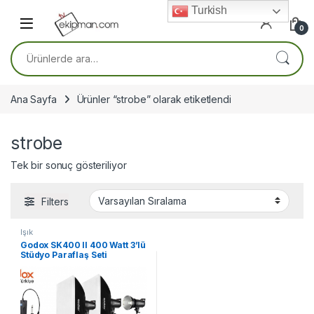
Skip to navigation
Skip to content
Turkish
0
Ara:
Ana Sayfa
Ürünler “strobe” olarak etiketlendi
strobe
Tek bir sonuç gösteriliyor
Filters
Işık
Godox SK400 II 400 Watt 3’lü
Stüdyo Paraflaş Seti
(FDCA31231)