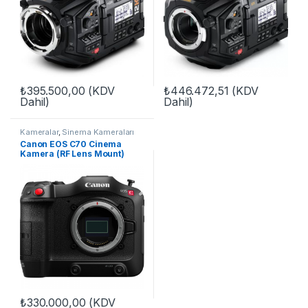
₺
395.500,00
(KDV
₺
446.472,51
(KDV
Dahil)
Dahil)
Kameralar
,
Sinema Kameraları
Canon EOS C70 Cinema
Kamera (RF Lens Mount)
₺
330.000,00
(KDV