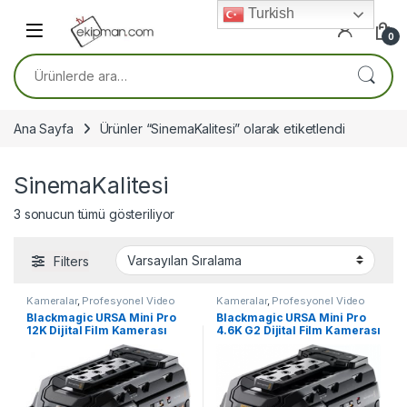
Skip to navigation
Skip to content
Turkish
0
Ara:
Ana Sayfa
Ürünler “SinemaKalitesi” olarak etiketlendi
SinemaKalitesi
3 sonucun tümü gösteriliyor
Filters
Kameralar
,
Profesyonel Video
Kameralar
,
Profesyonel Video
Kameraları
Kameraları
Blackmagic URSA Mini Pro
Blackmagic URSA Mini Pro
12K Dijital Film Kamerası
4.6K G2 Dijital Film Kamerası