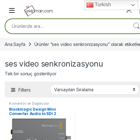
Skip to navigation
Skip to content
Turkish
Ara:
Ana Sayfa
Ürünler “ses video senkronizasyonu” olarak etiketle
ses video senkronizasyonu
Tek bir sonuç gösteriliyor
Filters
Konvertör ve Dağıtıcılar
Blackmagic Design Mini
Converter Audio to SDI 2