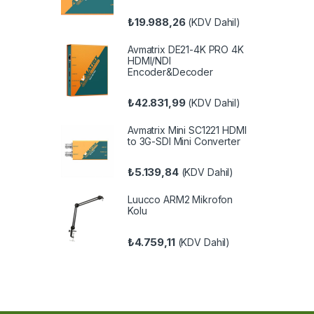
₺
19.988,26
(KDV Dahil)
Avmatrix DE21-4K PRO 4K
HDMI/NDI
Encoder&Decoder
₺
42.831,99
(KDV Dahil)
Avmatrix Mini SC1221 HDMI
to 3G-SDI Mini Converter
₺
5.139,84
(KDV Dahil)
Luucco ARM2 Mikrofon
Kolu
₺
4.759,11
(KDV Dahil)