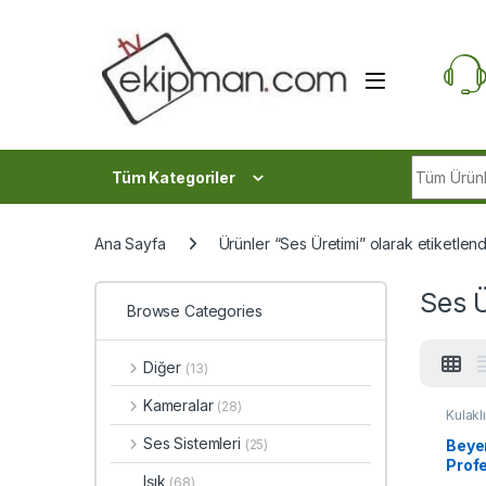
Skip to navigation
Skip to content
Search fo
Tüm Kategoriler
Ana Sayfa
Ürünler “Ses Üretimi” olarak etiketlend
Ses Ü
Browse Categories
Diğer
(13)
Kameralar
(28)
Kulakl
Ses Sistemleri
Beye
(25)
Profe
Işık
(68)
Moni