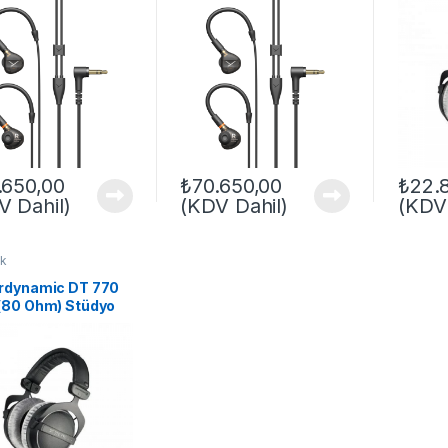
.650,00
₺
70.650,00
₺
22.
V Dahil)
(KDV Dahil)
(KDV 
ık
rdynamic DT 770
(80 Ohm) Stüdyo
ans Kulaklığı