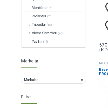
Monitörler
(6)
Prompter
(26)
Tripodlar
(16)
Video Sistemleri
(46)
Yazılım
(14)
₺
70
(KD
Markalar
Kulakl
Beye
PRO 
Refer
Filtre