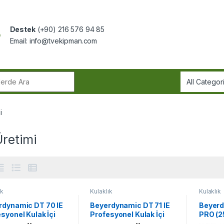
Destek
(+90) 216 576 94 85
Email:
info@tvekipman.com
r:
i
retimi
ık
Kulaklık
Kulaklık
rdynamic DT 70 IE
Beyerdynamic DT 71 IE
Beyerd
syonel Kulak İçi
Profesyonel Kulak İçi
PRO (2
tör
Monitör
Referan