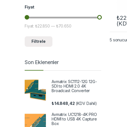
Fiyat
₺
22
(KD
Fiyat:
₺22.850
—
₺70.650
En düşük fiyat
En yüksek fiyat
5 sonucun
Filtrele
Son Eklenenler
Avmatrix SC1112-12G 12G-
SDI to HDMI 2.0 4K
Broadcast Converter
₺
14.848,42
(KDV Dahil)
Avmatrix UC1218-4K PRO
HDMI to USB 4K Capture
Box