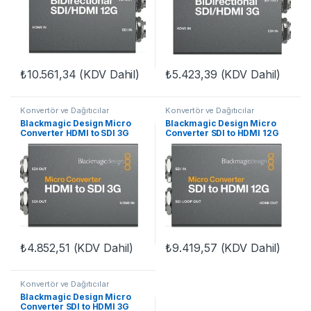
₺
10.561,34
(KDV Dahil)
₺
5.423,39
(KDV Dahil)
Konvertör ve Dağıtıcılar
Konvertör ve Dağıtıcılar
Blackmagic Design Micro
Blackmagic Design Micro
Converter HDMI to SDI 3G
Converter SDI to HDMI 12G
wPSU
₺
4.852,51
(KDV Dahil)
₺
9.419,57
(KDV Dahil)
Konvertör ve Dağıtıcılar
Blackmagic Design Micro
Converter SDI to HDMI 3G