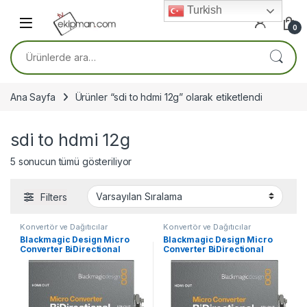
Skip to navigation
Skip to content
Turkish
0
Ara:
Ana Sayfa
Ürünler “sdi to hdmi 12g” olarak etiketlendi
sdi to hdmi 12g
5 sonucun tümü gösteriliyor
Filters
Konvertör ve Dağıtıcılar
Konvertör ve Dağıtıcılar
Blackmagic Design Micro
Blackmagic Design Micro
Converter BiDirectional
Converter BiDirectional
SDI/HDMI 12G
SDI/HDMI 3G wPSU