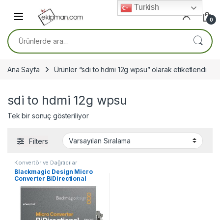
Skip to navigation
Skip to content
Turkish
0
Ara:
Ana Sayfa
Ürünler “sdi to hdmi 12g wpsu” olarak etiketlendi
sdi to hdmi 12g wpsu
Tek bir sonuç gösteriliyor
Filters
Konvertör ve Dağıtıcılar
Blackmagic Design Micro
Converter BiDirectional
SDI/HDMI 12G wPSU