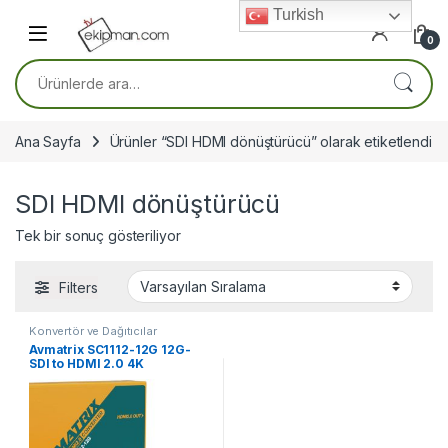
Skip to navigation
Skip to content
Turkish
0
Ara:
Ana Sayfa
Ürünler “SDI HDMI dönüştürücü” olarak etiketlendi
SDI HDMI dönüştürücü
Tek bir sonuç gösteriliyor
Filters
Konvertör ve Dağıtıcılar
Avmatrix SC1112-12G 12G-
SDI to HDMI 2.0 4K
Broadcast Converter