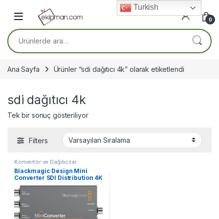
Skip to navigation
Skip to content
Turkish
0
Ara:
Ana Sayfa
Ürünler “sdi dağıtıcı 4k” olarak etiketlendi
sdi dağıtıcı 4k
Tek bir sonuç gösteriliyor
Filters
Konvertör ve Dağıtıcılar
Blackmagic Design Mini
Converter SDI Distribution 4K