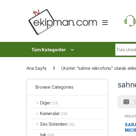
Skip to navigation
Skip to content
Search fo
Tüm Kategoriler
Ana Sayfa
Ürünler “sahne mikrofonu” olarak etik
sahn
Browse Categories
Diğer
(13)
Kameralar
(28)
Mikrof
Ses Sistemleri
SAR
(25)
MIC
Işık
(68)