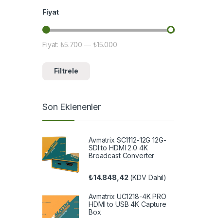
Fiyat
Fiyat:
₺5.700
—
₺15.000
En düşük fiyat
En yüksek fiyat
Filtrele
Son Eklenenler
Avmatrix SC1112-12G 12G-
SDI to HDMI 2.0 4K
Broadcast Converter
₺
14.848,42
(KDV Dahil)
Avmatrix UC1218-4K PRO
HDMI to USB 4K Capture
Box