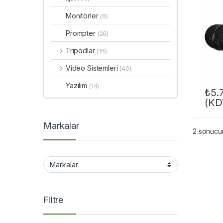
Monitörler
(6)
Prompter
(26)
Tripodlar
(16)
Video Sistemleri
(46)
Yazılım
(14)
₺
5.
(KD
Markalar
2 sonucun
Filtre