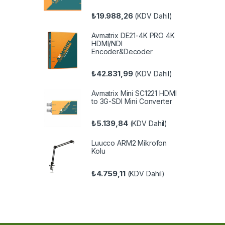
₺
19.988,26
(KDV Dahil)
Avmatrix DE21-4K PRO 4K
HDMI/NDI
Encoder&Decoder
₺
42.831,99
(KDV Dahil)
Avmatrix Mini SC1221 HDMI
to 3G-SDI Mini Converter
₺
5.139,84
(KDV Dahil)
Luucco ARM2 Mikrofon
Kolu
₺
4.759,11
(KDV Dahil)