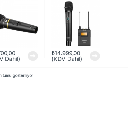
MICROPHONE
700,00
₺
14.999,00
V Dahil)
(KDV Dahil)
 tümü gösteriliyor