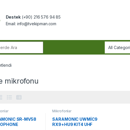
Destek
(+90) 216 576 94 85
Email:
info@tvekipman.com
r:
etlendi
e mikrofonu
onlar
Mikrofonlar
AMONIC SR-MV58
SARAMONIC UWMİC9
ROPHONE
RX9+HU9 KIT4 UHF
WIRELESS