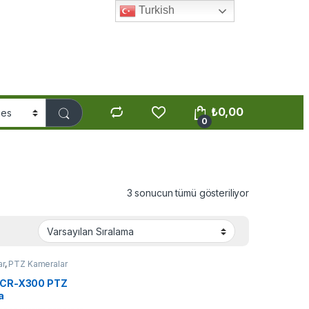
Turkish
₺
0,00
0
3 sonucun tümü gösteriliyor
ar
,
PTZ Kameralar
 CR-X300 PTZ
a