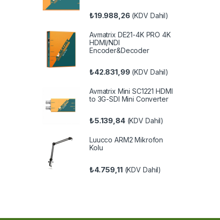
₺
19.988,26
(KDV Dahil)
Avmatrix DE21-4K PRO 4K
HDMI/NDI
Encoder&Decoder
₺
42.831,99
(KDV Dahil)
Avmatrix Mini SC1221 HDMI
to 3G-SDI Mini Converter
₺
5.139,84
(KDV Dahil)
Luucco ARM2 Mikrofon
Kolu
₺
4.759,11
(KDV Dahil)