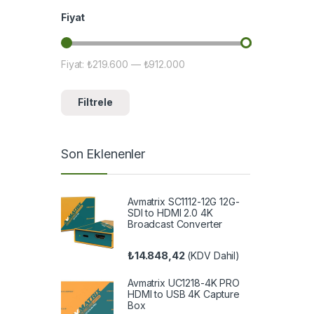
Fiyat
Fiyat:
₺219.600
—
₺912.000
En düşük fiyat
En yüksek fiyat
Filtrele
Son Eklenenler
Avmatrix SC1112-12G 12G-
SDI to HDMI 2.0 4K
Broadcast Converter
₺
14.848,42
(KDV Dahil)
Avmatrix UC1218-4K PRO
HDMI to USB 4K Capture
Box