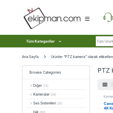
Skip to navigation
Skip to content
Search fo
Tüm Kategoriler
Ana Sayfa
Ürünler “PTZ kamera” olarak etiketlen
PTZ 
Browse Categories
Diğer
(13)
Kameralar
(28)
Kamer
Ses Sistemleri
Cano
(25)
4K K
Işık
(68)