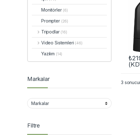
Monitörler
(6)
Prompter
(26)
Tripodlar
(16)
Video Sistemleri
(46)
Yazılım
(14)
₺
21
(KD
Markalar
3 sonucun
Filtre