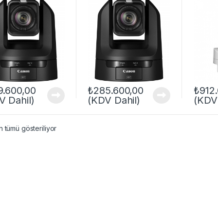
9.600,00
₺
285.600,00
₺
912
V Dahil)
(KDV Dahil)
(KDV 
 tümü gösteriliyor