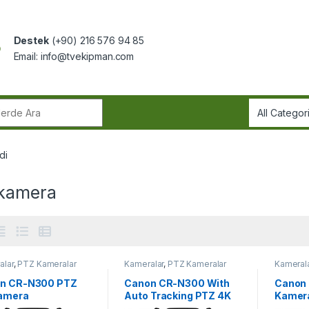
Destek
(+90) 216 576 94 85
Email:
info@tvekipman.com
r:
di
kamera
alar
,
PTZ Kameralar
Kameralar
,
PTZ Kameralar
Kameral
n CR-N300 PTZ
Canon CR-N300 With
Canon
amera
Auto Tracking PTZ 4K
Kamer
Kamera