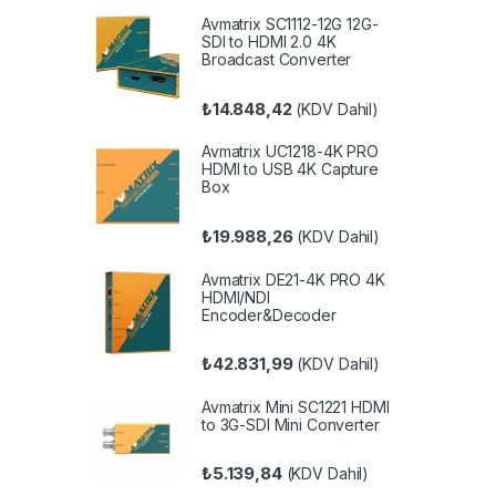
Avmatrix SC1112-12G 12G-
SDI to HDMI 2.0 4K
Broadcast Converter
₺
14.848,42
(KDV Dahil)
Avmatrix UC1218-4K PRO
HDMI to USB 4K Capture
Box
₺
19.988,26
(KDV Dahil)
Avmatrix DE21-4K PRO 4K
HDMI/NDI
Encoder&Decoder
₺
42.831,99
(KDV Dahil)
Avmatrix Mini SC1221 HDMI
to 3G-SDI Mini Converter
₺
5.139,84
(KDV Dahil)