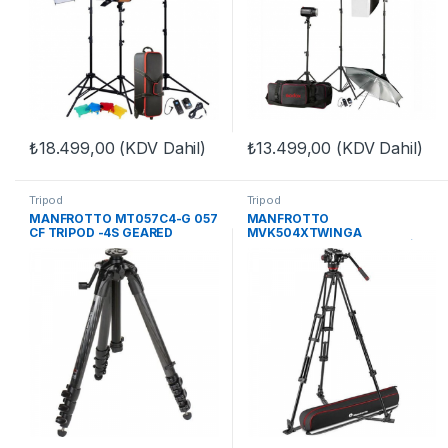
₺
18.499,00
(KDV Dahil)
₺
13.499,00
(KDV Dahil)
Tripod
Tripod
MANFROTTO MT057C4-G 057
MANFROTTO
CF TRIPOD -4S GEARED
MVK504XTWINGA
NITROTECH 504 & ALU TWİN G