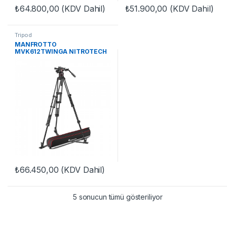
₺
64.800,00
(KDV Dahil)
₺
51.900,00
(KDV Dahil)
Tripod
MANFROTTO
MVK612TWINGA NITROTECH
612 & ALU TWİN G
₺
66.450,00
(KDV Dahil)
5 sonucun tümü gösteriliyor