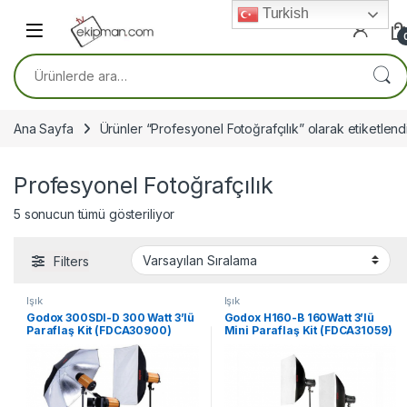
Skip to navigation
Skip to content
Turkish
Ara:
Ana Sayfa
Ürünler “Profesyonel Fotoğrafçılık” olarak etiketlend
Profesyonel Fotoğrafçılık
5 sonucun tümü gösteriliyor
Filters
Işık
Işık
Godox 300SDI-D 300 Watt 3’lü
Godox H160-B 160Watt 3’lü
Paraflaş Kit (FDCA30900)
Mini Paraflaş Kit (FDCA31059)