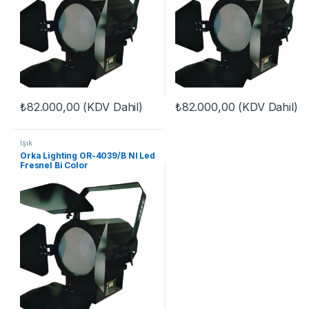
₺
82.000,00
(KDV Dahil)
₺
82.000,00
(KDV Dahil)
Işık
Orka Lighting OR-4039/B NI Led
Fresnel Bi Color