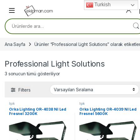
Skip to navigation
Skip to content
Turkish
Ara:
Ana Sayfa
Ürünler “Professional Light Solutions” olarak etiketle
Professional Light Solutions
3 sonucun tümü gösteriliyor
Filters
Işık
Işık
Orka Lighting OR-4038 NI Led
Orka Lighting OR-4039 NI Led
Fresnel 3200K
Fresnel 5600K