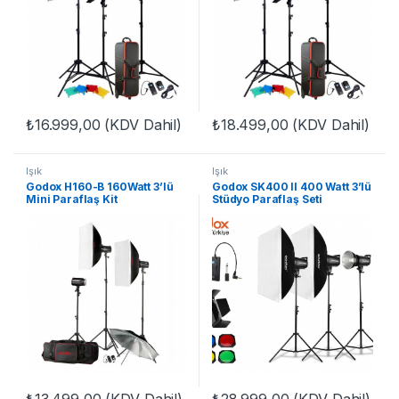
₺
16.999,00
(KDV Dahil)
₺
18.499,00
(KDV Dahil)
Işık
Işık
Godox H160-B 160Watt 3’lü
Godox SK400 II 400 Watt 3’lü
Mini Paraflaş Kit
Stüdyo Paraflaş Seti
(FDCA31059)
(FDCA31231)