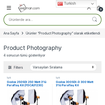
Skip to navigation
Skip to content
Turkish
0
Ara:
Ana Sayfa
Ürünler “Product Photography” olarak etiketlendi
Product Photography
4 sonucun tümü gösteriliyor
Filters
Işık
Işık
Godox 250SDI 250 Watt 3’lü
Godox 300SDI-D 300 Watt
Paraflaş Kit (FDCA31230)
3’lü Paraflaş Kit
(FDCA30900)