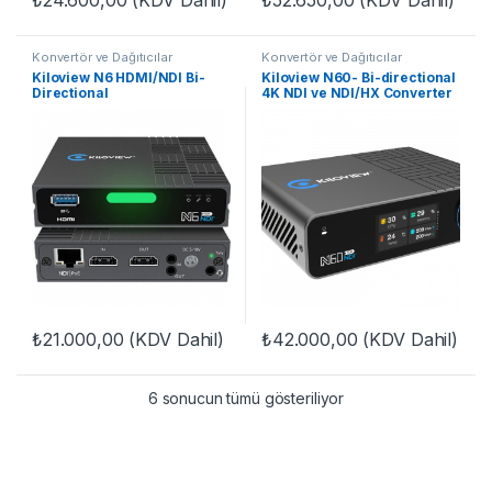
₺
24.600,00
(KDV Dahil)
₺
52.650,00
(KDV Dahil)
Konvertör ve Dağıtıcılar
Konvertör ve Dağıtıcılar
Kiloview N6 HDMI/NDI Bi-
Kiloview N60- Bi-directional
Directional
4K NDI ve NDI/HX Converter
₺
21.000,00
(KDV Dahil)
₺
42.000,00
(KDV Dahil)
6 sonucun tümü gösteriliyor