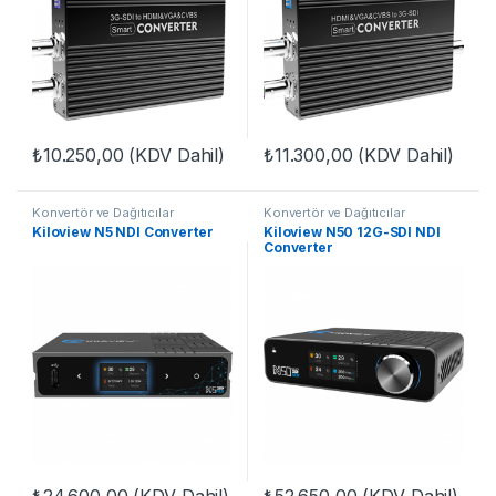
₺
10.250,00
(KDV Dahil)
₺
11.300,00
(KDV Dahil)
Konvertör ve Dağıtıcılar
Konvertör ve Dağıtıcılar
Kiloview N5 NDI Converter
Kiloview N50 12G-SDI NDI
Converter