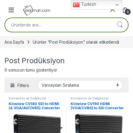
Skip to navigation
Skip to content
Turkish
0
Ara:
Ana Sayfa
Ürünler “Post Prodüksiyon” olarak etiketlendi
Post Prodüksiyon
6 sonucun tümü gösteriliyor
Filters
Konvertör ve Dağıtıcılar
Konvertör ve Dağıtıcılar
Kiloview CV180 SDI to HDMI
Kiloview CV190 HDMI
(& VGA/AV/CVBS) Converter
(VGA/CVBS) to SDI Converter