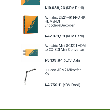
₺
19.988,26
(KDV Dahil)
Avmatrix DE21-4K PRO 4K
HDMI/NDI
Encoder&Decoder
₺
42.831,99
(KDV Dahil)
Avmatrix Mini SC1221 HDMI
to 3G-SDI Mini Converter
₺
5.139,84
(KDV Dahil)
Luucco ARM2 Mikrofon
Kolu
₺
4.759,11
(KDV Dahil)