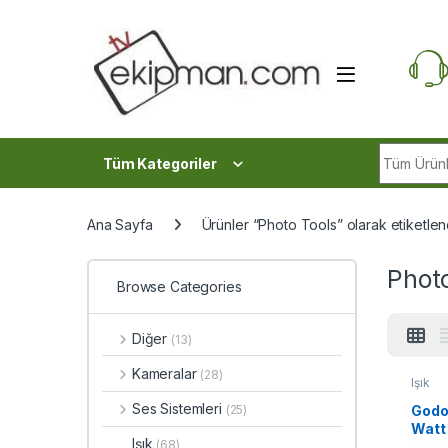
Skip to navigation
Skip to content
Search fo
Tüm Kategoriler
Ana Sayfa
Ürünler “Photo Tools” olarak etiketlen
Phot
Browse Categories
Diğer
(13)
Kameralar
(28)
Işık
Ses Sistemleri
Godo
(25)
Watt 
Işık
(68)
(FDC