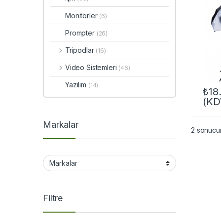
Monitörler
(6)
Prompter
(26)
Tripodlar
(16)
Video Sistemleri
(46)
Yazılım
(14)
₺
18
(KD
Markalar
2 sonucun
Filtre