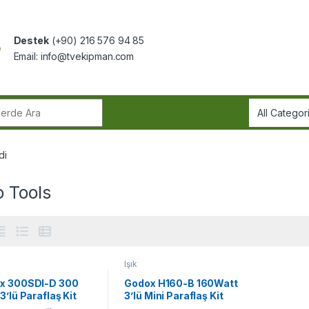
Destek
(+90) 216 576 94 85
Email:
info@tvekipman.com
r:
di
o Tools
Işık
x 300SDI-D 300
Godox H160-B 160Watt
3’lü Paraflaş Kit
3’lü Mini Paraflaş Kit
A30900)
(FDCA31059)