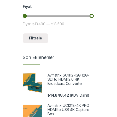
Fiyat
Fiyat:
₺13.490
—
₺18.500
En düşük fiyat
En yüksek fiyat
Filtrele
Son Eklenenler
Avmatrix SC1112-12G 12G-
SDI to HDMI 2.0 4K
Broadcast Converter
₺
14.848,42
(KDV Dahil)
Avmatrix UC1218-4K PRO
HDMI to USB 4K Capture
Box