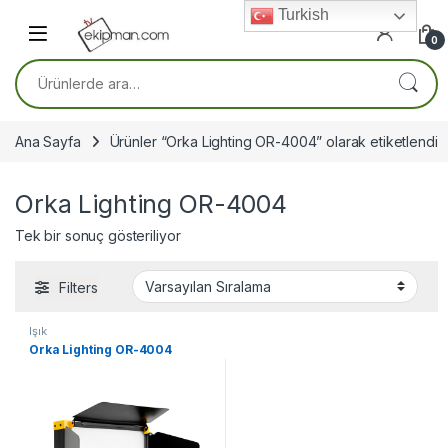
Skip to navigation
Skip to content
Turkish
0
Ara:
Ana Sayfa
Ürünler “Orka Lighting OR-4004” olarak etiketlendi
Orka Lighting OR-4004
Tek bir sonuç gösteriliyor
Filters
Işık
Orka Lighting OR-4004