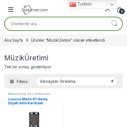
Skip to navigation
Skip to content
Turkish
0
Ara:
Ana Sayfa
Ürünler “MüzikÜretimi” olarak etiketlendi
MüzikÜretimi
Tek bir sonuç gösteriliyor
Filters
Mikrofonlar
,
Ses Sistemleri
Luucco Melo-S1 Geniş
Diyaframlı Kardioid
Kondenser Mikrofon