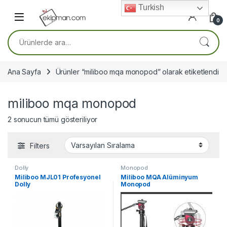
Skip to navigation
Skip to content
Turkish
0
Ara:
Ana Sayfa
Ürünler “miliboo mqa monopod” olarak etiketlendi
miliboo mqa monopod
2 sonucun tümü gösteriliyor
Filters
Dolly
Monopod
Miliboo MJL01 Profesyonel
Miliboo MQA Alüminyum
Dolly
Monopod