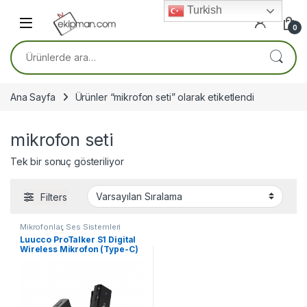
Skip to navigation
Skip to content
Turkish
0
Ara:
Ana Sayfa
Ürünler “mikrofon seti” olarak etiketlendi
mikrofon seti
Tek bir sonuç gösteriliyor
Filters
Mikrofonlar
,
Ses Sistemleri
Luucco ProTalker S1 Digital
Wireless Mikrofon (Type-C)