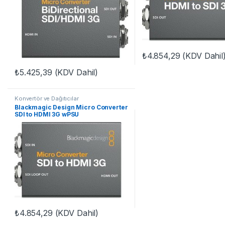
₺
4.854,29
(KDV Dahil
₺
5.425,39
(KDV Dahil)
Konvertör ve Dağıtıcılar
Blackmagic Design Micro Converter
SDI to HDMI 3G wPSU
₺
4.854,29
(KDV Dahil)