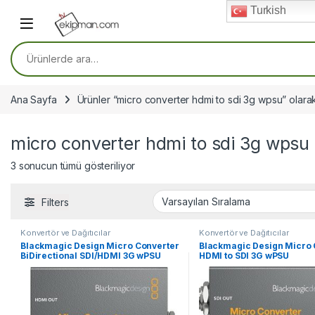
Skip to navigation
Skip to content
Turkish
Ara:
Ana Sayfa
Ürünler “micro converter hdmi to sdi 3g wpsu” olarak
micro converter hdmi to sdi 3g wpsu
3 sonucun tümü gösteriliyor
Filters
Konvertör ve Dağıtıcılar
Konvertör ve Dağıtıcılar
Blackmagic Design Micro Converter
Blackmagic Design Micro 
BiDirectional SDI/HDMI 3G wPSU
HDMI to SDI 3G wPSU