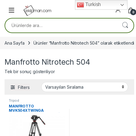
Skip to navigation
Skip to content
Turkish
0
Ara:
Ana Sayfa
Ürünler “Manfrotto Nitrotech 504” olarak etiketlendi
Manfrotto Nitrotech 504
Tek bir sonuç gösteriliyor
Filters
Tripod
MANFROTTO
MVK504XTWINGA
NITROTECH 504 & ALU TWİN
G