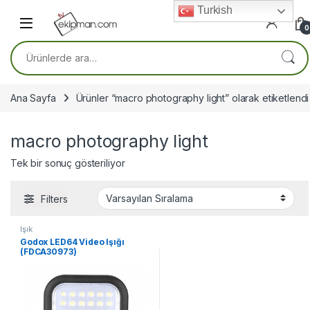
Skip to navigation
Skip to content
Turkish
0
Ara:
Ana Sayfa
Ürünler “macro photography light” olarak etiketlendi
macro photography light
Tek bir sonuç gösteriliyor
Filters
Işık
Godox LED64 Video Işığı
(FDCA30973)