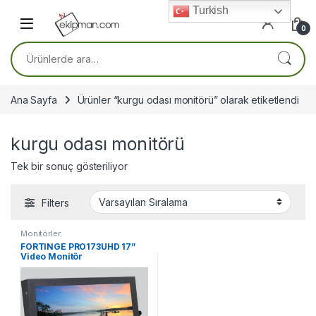
Skip to navigation
Skip to content
Turkish
0
Ara:
Ana Sayfa
Ürünler “kurgu odası monitörü” olarak etiketlendi
kurgu odası monitörü
Tek bir sonuç gösteriliyor
Filters
Monitörler
FORTINGE PRO173UHD 17”
Video Monitör