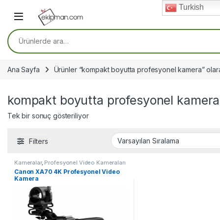
Skip to navigation
Skip to content
Turkish
Ara:
Ana Sayfa
Ürünler “kompakt boyutta profesyonel kamera” olara
kompakt boyutta profesyonel kamera
Tek bir sonuç gösteriliyor
Filters
Kameralar
,
Profesyonel Video Kameraları
Canon XA70 4K Profesyonel Video
Kamera