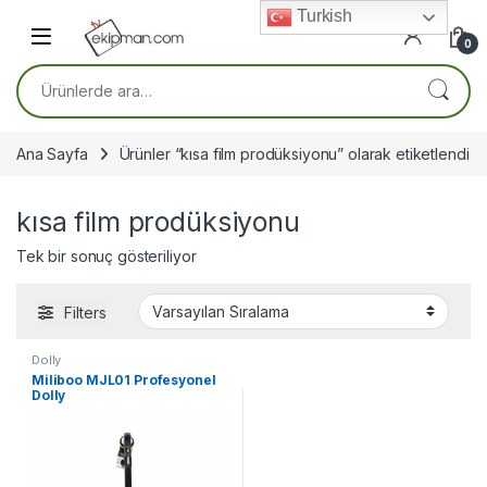
Skip to navigation
Skip to content
Turkish
0
Ara:
Ana Sayfa
Ürünler “kısa film prodüksiyonu” olarak etiketlendi
kısa film prodüksiyonu
Tek bir sonuç gösteriliyor
Filters
Dolly
Miliboo MJL01 Profesyonel
Dolly