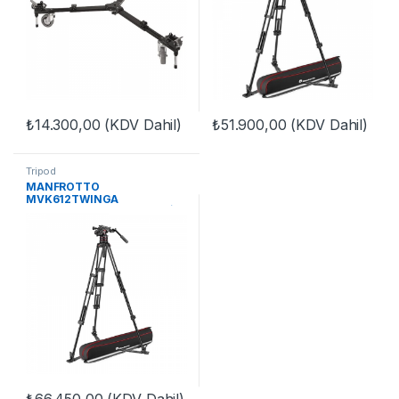
₺
14.300,00
(KDV Dahil)
₺
51.900,00
(KDV Dahil)
Tripod
MANFROTTO
MVK612TWINGA
NITROTECH 612 & ALU TWİN
G