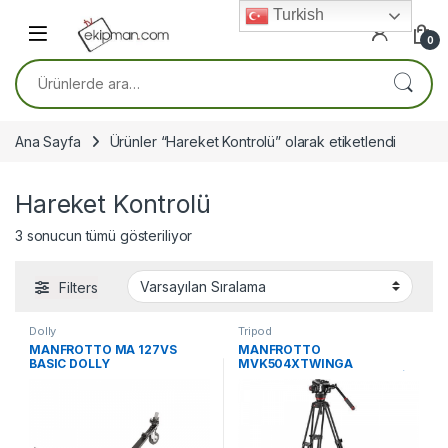
Skip to navigation
Skip to content
Turkish
0
Ara:
Ana Sayfa
Ürünler “Hareket Kontrolü” olarak etiketlendi
Hareket Kontrolü
3 sonucun tümü gösteriliyor
Filters
Dolly
Tripod
MANFROTTO MA 127VS
MANFROTTO
BASIC DOLLY
MVK504XTWINGA
NITROTECH 504 & ALU TWİN
G