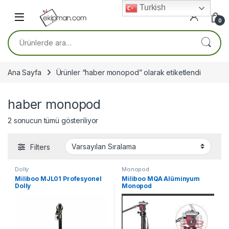
Skip to navigation
Skip to content
Turkish
0
Ara:
Ana Sayfa
Ürünler “haber monopod” olarak etiketlendi
haber monopod
2 sonucun tümü gösteriliyor
Filters
Dolly
Monopod
Miliboo MJL01 Profesyonel
Miliboo MQA Alüminyum
Dolly
Monopod