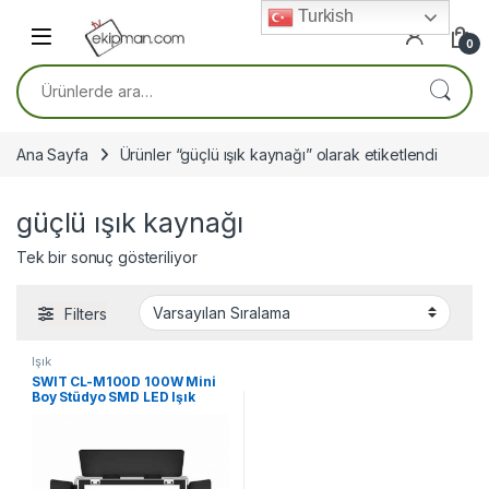
Skip to navigation
Skip to content
Turkish
0
Ara:
Ana Sayfa
Ürünler “güçlü ışık kaynağı” olarak etiketlendi
güçlü ışık kaynağı
Tek bir sonuç gösteriliyor
Filters
Işık
SWIT CL-M100D 100W Mini
Boy Stüdyo SMD LED Işık