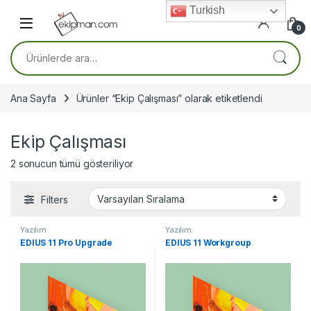
Skip to navigation
Skip to content
Turkish
0
Ara:
Ana Sayfa
Ürünler “Ekip Çalışması” olarak etiketlendi
Ekip Çalışması
2 sonucun tümü gösteriliyor
Filters
Yazılım
Yazılım
EDIUS 11 Pro Upgrade
EDIUS 11 Workgroup