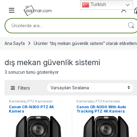
Skip to navigation
Skip to content
Turkish
Ara:
Ana Sayfa
Ürünler “dış mekan güvenlik sistemi” olarak etiketlen
dış mekan güvenlik sistemi
3 sonucun tümü gösteriliyor
Filters
Kameralar
,
PTZ Kameralar
Kameralar
,
PTZ Kameralar
Canon CR-N300 PTZ 4K
Canon CR-N300 With Auto
Kamera
Tracking PTZ 4K Kamera