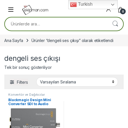
Skip to navigation
Skip to content
Turkish
0
Ara:
Ana Sayfa
Ürünler “dengeli ses çıkışı” olarak etiketlendi
dengeli ses çıkışı
Tek bir sonuç gösteriliyor
Filters
Konvertör ve Dağıtıcılar
Blackmagic Design Mini
Converter SDI to Audio