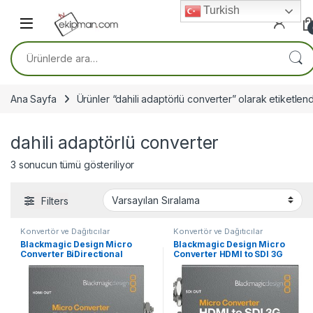
Skip to navigation
Skip to content
Turkish
Ara:
Ana Sayfa
Ürünler “dahili adaptörlü converter” olarak etiketlend
dahili adaptörlü converter
3 sonucun tümü gösteriliyor
Filters
Konvertör ve Dağıtıcılar
Konvertör ve Dağıtıcılar
Blackmagic Design Micro
Blackmagic Design Micro
Converter BiDirectional
Converter HDMI to SDI 3G
SDI/HDMI 3G wPSU
wPSU