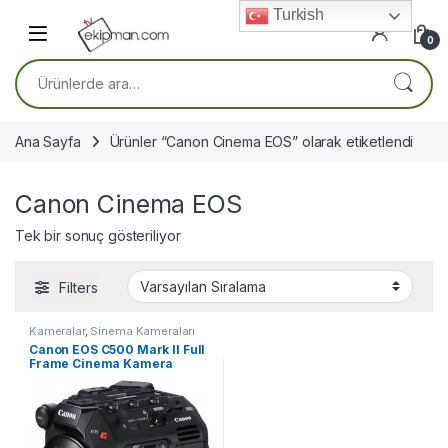
Skip to navigation
Skip to content
Turkish
0
Ara:
Ana Sayfa
Ürünler “Canon Cinema EOS” olarak etiketlendi
Canon Cinema EOS
Tek bir sonuç gösteriliyor
Filters
Kameralar
,
Sinema Kameraları
Canon EOS C500 Mark II Full
Frame Cinema Kamera