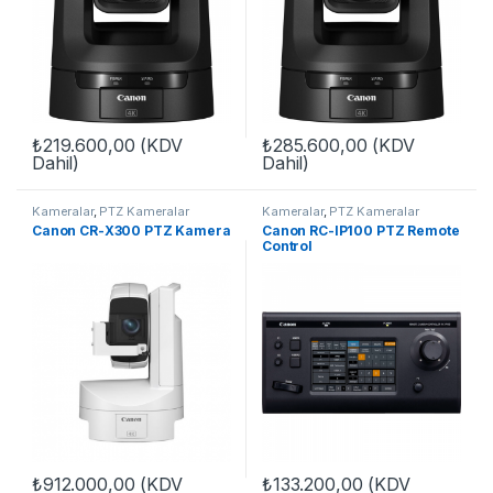
₺
219.600,00
(KDV
₺
285.600,00
(KDV
Dahil)
Dahil)
Kameralar
,
PTZ Kameralar
Kameralar
,
PTZ Kameralar
Canon CR-X300 PTZ Kamera
Canon RC-IP100 PTZ Remote
Control
₺
912.000,00
(KDV
₺
133.200,00
(KDV