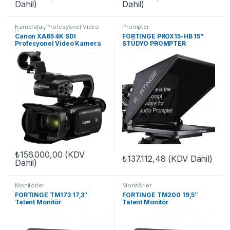
Dahil)
Dahil)
Kameralar
,
Profesyonel Video
Prompter
Kameraları
Canon XA65 4K SDI
FORTINGE PROX15-HB 15”
Profesyonel Video Kamera
STÜDYO PROMPTER
₺
156.000,00
(KDV
₺
137.112,48
(KDV Dahil)
Dahil)
Monitörler
Monitörler
FORTINGE TM173 17,3″
FORTINGE TM200 19,5″
Talent Monitör
Talent Monitör