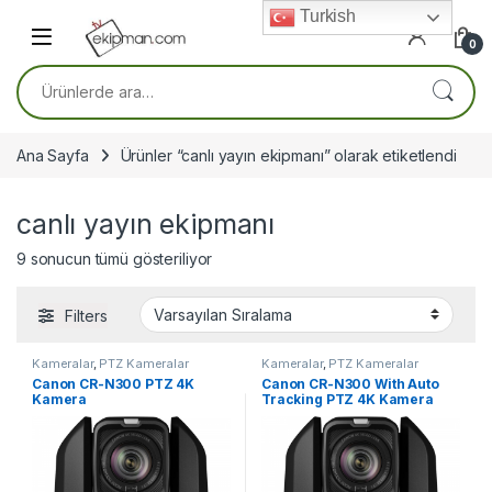
Skip to navigation
Skip to content
Turkish
0
Ara:
Ana Sayfa
Ürünler “canlı yayın ekipmanı” olarak etiketlendi
canlı yayın ekipmanı
9 sonucun tümü gösteriliyor
Filters
Kameralar
,
PTZ Kameralar
Kameralar
,
PTZ Kameralar
Canon CR-N300 PTZ 4K
Canon CR-N300 With Auto
Kamera
Tracking PTZ 4K Kamera