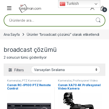
Skip to navigation
Skip to content
Turkish
0
Ara:
Ana Sayfa
Ürünler “broadcast çözümü” olarak etiketlendi
broadcast çözümü
2 sonucun tümü gösteriliyor
Filters
Kameralar
,
PTZ Kameralar
Kameralar
,
Profesyonel Video
Kameraları
Canon RC-IP100 PTZ Remote
Canon XA70 4K Profesyonel
Control
Video Kamera