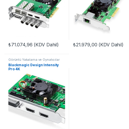
₺
71.074,96
(KDV Dahil)
₺
21.979,00
(KDV Dahil)
Görüntü Yakalama ve Oynatıcılar
Blackmagic Design Intensity
Pro 4K