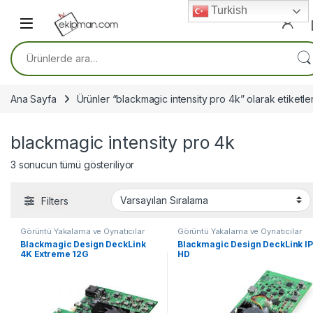
Skip to navigation
Skip to content
Turkish
Ara:
Ana Sayfa
Ürünler “blackmagic intensity pro 4k” olarak etiketle
blackmagic intensity pro 4k
3 sonucun tümü gösteriliyor
Filters
Görüntü Yakalama ve Oynatıcılar
Görüntü Yakalama ve Oynatıcılar
Blackmagic Design DeckLink
Blackmagic Design DeckLink IP
4K Extreme 12G
HD