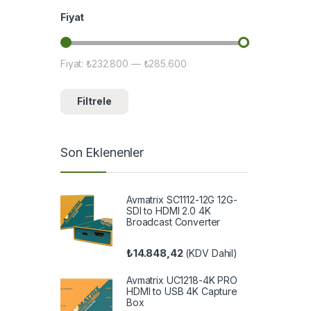
Fiyat
Fiyat:
₺232.800
—
₺285.600
En düşük fiyat
En yüksek fiyat
Filtrele
Son Eklenenler
Avmatrix SC1112-12G 12G-
SDI to HDMI 2.0 4K
Broadcast Converter
₺
14.848,42
(KDV Dahil)
Avmatrix UC1218-4K PRO
HDMI to USB 4K Capture
Box