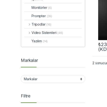
Monitörler
(6)
Prompter
(26)
Tripodlar
(16)
Video Sistemleri
(46)
Yazılım
(14)
₺
23
(KD
Markalar
2 sonucun
Filtre