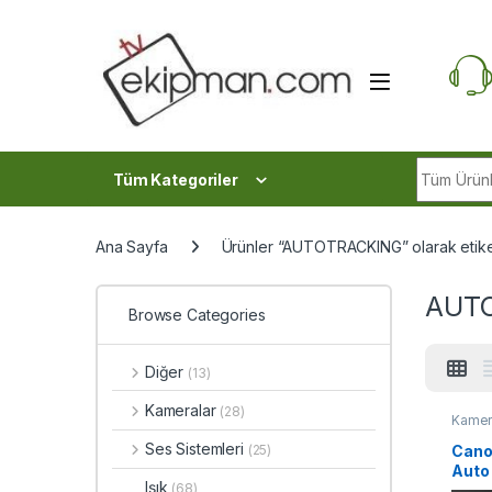
Skip to navigation
Skip to content
Search fo
Tüm Kategoriler
Ana Sayfa
Ürünler “AUTOTRACKING” olarak etike
AUT
Browse Categories
Diğer
(13)
Kameralar
(28)
Kamer
Ses Sistemleri
Cano
(25)
Auto
Işık
(68)
Kam