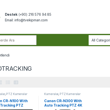
Destek
(+90) 216 576 94 85
Email:
info@tvekipman.com
r:
tlendi
OTRACKING
alar
,
PTZ Kameralar
Kameralar
,
PTZ Kameralar
n CR-N100 With
Canon CR-N300 With
 Tracking PTZ
Auto Tracking PTZ 4K
era
Kamera