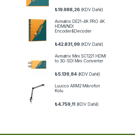
₺
19.988,26
(KDV Dahil)
Avmatrix DE21-4K PRO 4K
HDMI/NDI
Encoder&Decoder
₺
42.831,99
(KDV Dahil)
Avmatrix Mini SC1221 HDMI
to 3G-SDI Mini Converter
₺
5.139,84
(KDV Dahil)
Luucco ARM2 Mikrofon
Kolu
₺
4.759,11
(KDV Dahil)