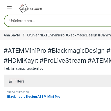
Skip to navigation
Skip to content
Ara:
Ana Sayfa
Ürünler “#ATEMMiniPro #BlackmagicDesign #CanlıYa
#ATEMMiniPro #BlackmagicDesign #C
#HDMIKayıt #ProLiveStream #ATEMMi
Tek bir sonuç gösteriliyor
Filters
Video Mikserleri
Blackmagic Design ATEM Mini Pro