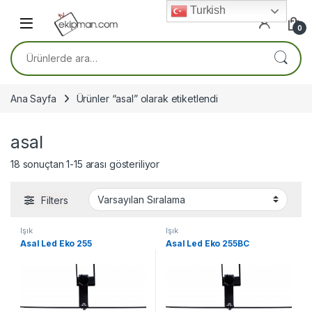
Skip to navigation
Skip to content
Turkish
0
Ara:
Ana Sayfa
Ürünler “asal” olarak etiketlendi
asal
18 sonuçtan 1-15 arası gösteriliyor
Filters
Işık
Işık
Asal Led Eko 255
Asal Led Eko 255BC