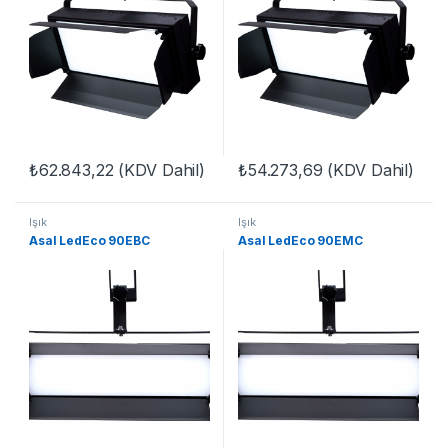
₺
62.843,22
(KDV Dahil)
₺
54.273,69
(KDV Dahil)
Işık
Işık
Asal LedEco 90EBC
Asal LedEco 90EMC