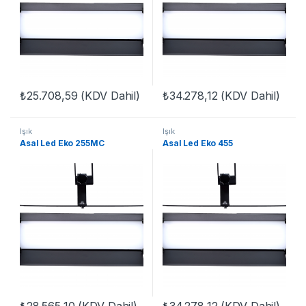
₺
25.708,59
(KDV Dahil)
₺
34.278,12
(KDV Dahil)
Işık
Işık
Asal Led Eko 255MC
Asal Led Eko 455