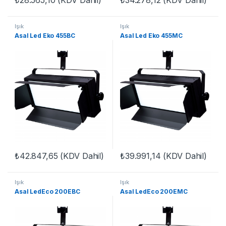
₺
28.565,10
(KDV Dahil)
₺
34.278,12
(KDV Dahil)
Işık
Işık
Asal Led Eko 455BC
Asal Led Eko 455MC
₺
42.847,65
(KDV Dahil)
₺
39.991,14
(KDV Dahil)
Işık
Işık
Asal LedEco 200EBC
Asal LedEco 200EMC