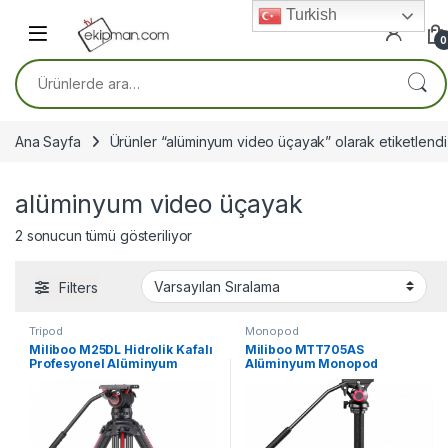
Skip to navigation
Skip to content
Turkish
0
Ara:
Ana Sayfa
Ürünler “alüminyum video üçayak” olarak etiketlendi
alüminyum video üçayak
2 sonucun tümü gösteriliyor
Filters
Tripod
Monopod
Miliboo M25DL Hidrolik Kafalı
Miliboo MTT705AS
Profesyonel Alüminyum
Alüminyum Monopod
Tripod