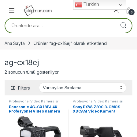
Skip to navigation
Skip to content
Turkish
0
Ara:
Ana Sayfa
Ürünler “ag-cx18ej” olarak etiketlendi
ag-cx18ej
2 sonucun tümü gösteriliyor
Filters
Profesyonel Video Kameraları
Profesyonel Video Kameraları
Panasonic AG-CX18EJ 4K
Sony PXW-Z300 3-CMOS
Profesyonel Video Kamera
XDCAM Video Kamera