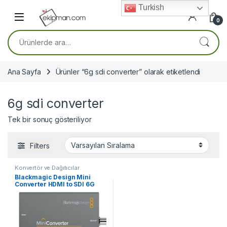
Skip to navigation
Skip to content
Turkish
0
Ara:
Ana Sayfa
Ürünler “6g sdi converter” olarak etiketlendi
6g sdi converter
Tek bir sonuç gösteriliyor
Filters
Konvertör ve Dağıtıcılar
Blackmagic Design Mini
Converter HDMI to SDI 6G