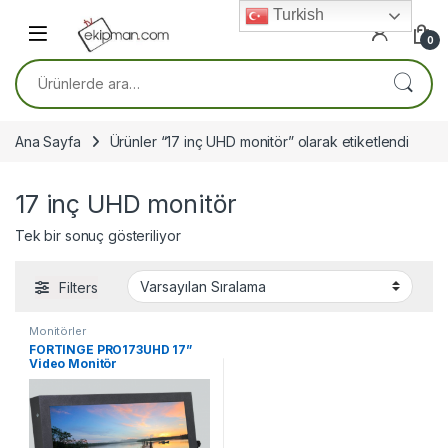
Skip to navigation
Skip to content
Turkish
0
Ara:
Ana Sayfa
Ürünler “17 inç UHD monitör” olarak etiketlendi
17 inç UHD monitör
Tek bir sonuç gösteriliyor
Filters
Monitörler
FORTINGE PRO173UHD 17”
Video Monitör